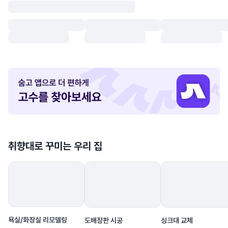
숨
고
앱
다
운
로
취향대로 꾸미는 우리 집
드
배
너
욕실/화장실 리모델링
도배장판 시공
싱크대 교체