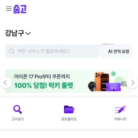
강남구
AI 견적 요청
메
인
1
/
10
롤
링
배
너
고수찾기
포트폴리오
커뮤니티