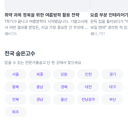
취약 과목 정복을 위한 여름방학 활용 전략
요즘 부분 인테리어가
1학기가 끝나고 여름방학이 시작됐습니다. 기말고사에
문득 집을 둘러보다가 "
서 어떤 결과를 받았든, 지금 가장 중요한 건 무엇에 집
보일 텐데" 생각한 적 
중해야 할지 알게 됐다는 점입니다. 그 교훈을 이번 여름
아 보이는 욕실, 집 분위
658
3,761
방학에 얼마나 잘 적용해 실천하느냐가 2학기 성적을 좌
된 느낌이 나는 문과 몰딩 같은
우하게 될 거예요. 그래서 이번 콘텐츠에서는 **목...
근에는 꼭 필요한 곳만 바
전국 숨은고수
믿을 수 있는 전문가를
숨고 단 한 곳에서 찾으세요
서울
세종
강원
인천
경기
충북
충남
경북
대전
대구
전북
경남
울산
전남광주
부산
제주