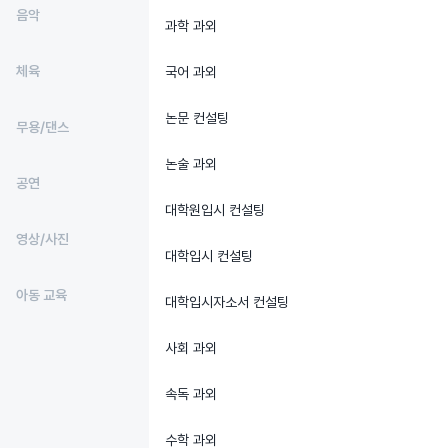
음악
과학 과외
체육
국어 과외
논문 컨설팅
무용/댄스
논술 과외
공연
대학원입시 컨설팅
영상/사진
대학입시 컨설팅
아동 교육
대학입시자소서 컨설팅
사회 과외
속독 과외
수학 과외