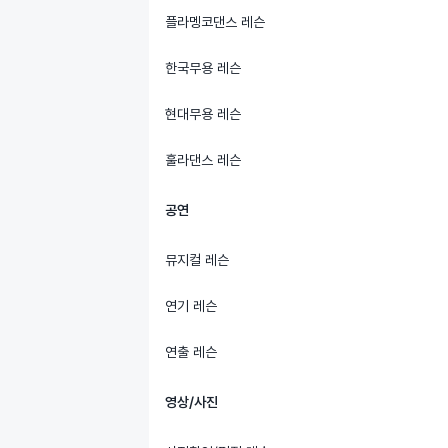
플라멩코댄스 레슨
한국무용 레슨
현대무용 레슨
훌라댄스 레슨
공연
뮤지컬 레슨
연기 레슨
연출 레슨
영상/사진