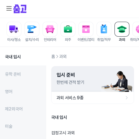
이사/청소
설치/수리
인테리어
외주
이벤트/뷰티
취업/직무
과외
취미/
홈
과외
국내 입시
유학 준비
입시 준비
한번에 견적 받기
영어
과외 서비스 9종
제2외국어
국내 입시
미술
검정고시 과외