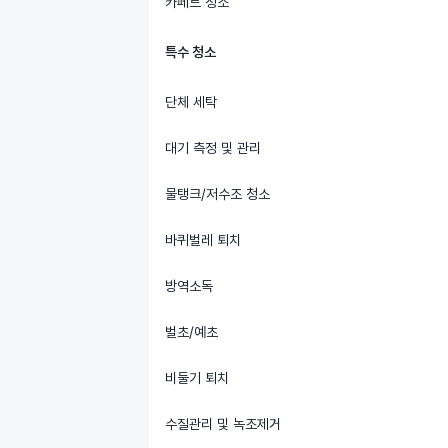
카페트 청소
특수 청소
단체 세탁
대기 측정 및 관리
물탱크/저수조 청소
바퀴벌레 퇴치
방역소독
벌초/예초
비둘기 퇴치
수질관리 및 녹조제거