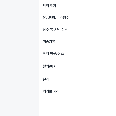
악취 제거
유품정리/특수청소
침수 복구 및 청소
해충방역
화재 복구/청소
철거/폐기
철거
폐기물 처리