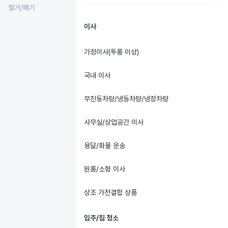
철거/폐기
이사
가정이사(투룸 이상)
국내 이사
무진동차량/냉동차량/냉장차량
사무실/상업공간 이사
용달/화물 운송
원룸/소형 이사
상조 가전결합 상품
입주/집 청소