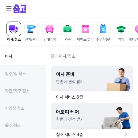
이사/청소
설치/수리
인테리어
외주
이벤트/뷰티
취업/직무
과외
취미/
홈
이사/청소
이사
입주/집 청소
이사 준비
한번에 견적 받기
가전/가구 청소
이사 서비스 8종
사업장 청소
아토피 케어
한번에 견적 받기
특수 청소
청소 서비스 9종