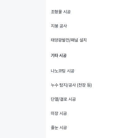
조형물 시공
지붕 공사
태양광발전/패널 설치
기타 시공
나노코팅 시공
누수 탐지/공사 (천장 등)
단열/결로 시공
미장 시공
줄눈 시공