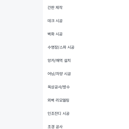
간판 제작
데크 시공
벽화 시공
수영장/스파 시공
앙카/해먹 설치
어닝/차양 시공
옥상공사/방수
외벽 리모델링
인조잔디 시공
조경 공사