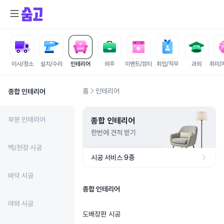
이사/청소
설치/수리
인테리어
외주
이벤트/뷰티
취업/직무
과외
취미/
홈
인테리어
종합 인테리어
부분 인테리어
종합 인테리어
한번에 견적 받기
벽/천장 시공
시공 서비스 9종
바닥 시공
종합 인테리어
야외 시공
도배장판 시공