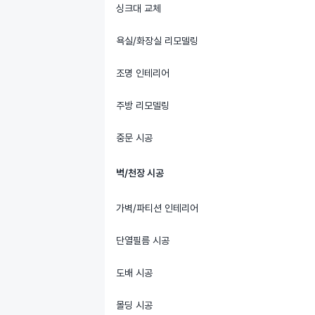
싱크대 교체
욕실/화장실 리모델링
조명 인테리어
주방 리모델링
중문 시공
벽/천장 시공
가벽/파티션 인테리어
단열필름 시공
도배 시공
몰딩 시공