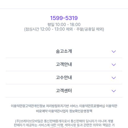
베트남어 과외
1599-5319
스와힐리어 과외
평일 10:00 - 18:00
(점심시간 12:00 - 13:00 제외 · 주말/공휴일 제외)
스웨덴어 과외
숨고소개
스페인어 과외
고객안내
고수안내
아랍어 과외
고객센터
이탈리아어 과외
이용약관
광고약관
개인정보 처리방침
위치기반 서비스 이용약관
프로멤버십 이용약관
바로예약 이용약관
사업자 정보확인
운영정책
인도네시아어/말레이시아어 과외
(주)브레이브모바일은 통신판매중개자로서 통신판매의 당사자가 아니며 개별
판매자가 제공하는 서비스에 대한 이행, 계약사항 등과 관련한 의무와 책임은 거