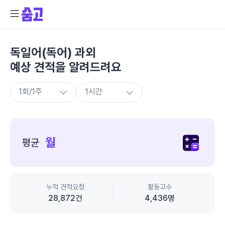
독일어(독어) 과외
예상 견적을 알려드려요
종
합
월
평균
가
격
정
보
누적 견적요청
활동고수
28,872
건
4,436
명