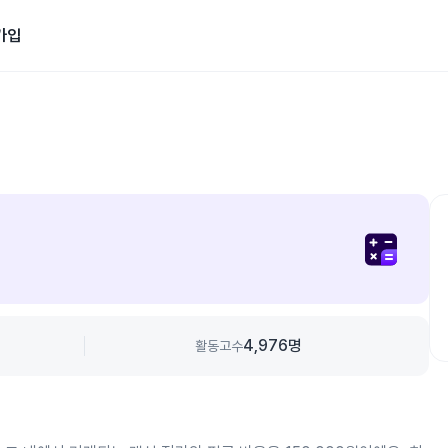
가입
4,976
명
활동고수