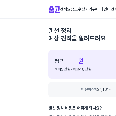
견적요청
고수찾기
커뮤니티
인터넷
랜선 정리
예상 견적을 알려드려요
종
합
원
평균
가
5만
원
46만
원
최저
~
최고
격
정
보
21,161
건
누적 견적요청
랜선 정리
비용은 어떻게 되나요?