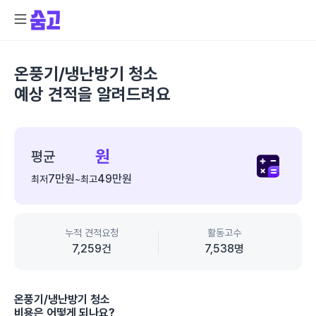
온풍기/냉난방기 청소
예상 견적을 알려드려요
종
합
원
평균
가
7만
원
49만
원
최저
~
최고
격
정
보
누적 견적요청
활동고수
7,259
건
7,538
명
온풍기/냉난방기 청소
비용은 어떻게 되나요?