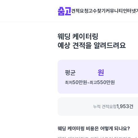
견적요청
고수찾기
커뮤니티
인터넷
웨딩 케이터링
예상 견적을 알려드려요
종
합
원
평균
가
50만
원
550만
원
최저
~
최고
격
정
보
1,953
건
누적 견적요청
웨딩 케이터링
비용은 어떻게 되나요?