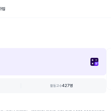
가입
427
명
활동고수