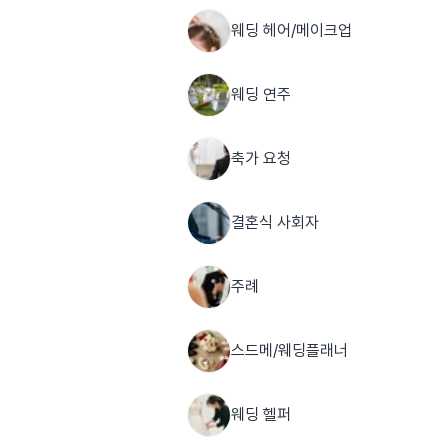
웨딩 헤어/메이크업
웨딩 연주
축가 요청
결혼식 사회자
주례
스드메/웨딩플래너
웨딩 헬퍼