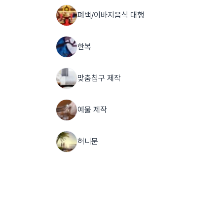
폐백/이바지음식 대행
한복
맞춤침구 제작
예물 제작
허니문