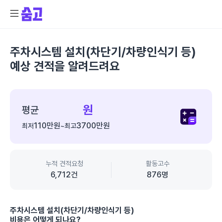
주차시스템 설치(차단기/차량인식기 등)
예상 견적을 알려드려요
종
합
원
평균
가
110만
원
3700만
원
최저
~
최고
격
정
보
누적 견적요청
활동고수
6,712
건
876
명
주차시스템 설치(차단기/차량인식기 등)
비용은 어떻게 되나요?