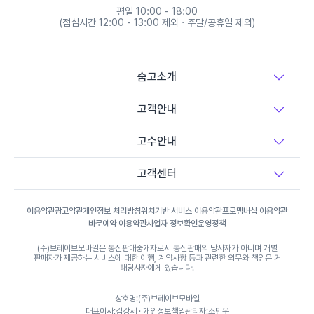
용접 시공
평일 10:00 - 18:00
(점심시간 12:00 - 13:00 제외 · 주말/공휴일 제외)
집진기 설치 및 수리
숨고소개
대형천막 시공
고객안내
고수안내
비닐하우스 시공
고객센터
장애인 편의시설 설치
이용약관
광고약관
개인정보 처리방침
위치기반 서비스 이용약관
프로멤버십 이용약관
바로예약 이용약관
사업자 정보확인
운영정책
체육시설/운동기구 설치
(주)브레이브모바일은 통신판매중개자로서 통신판매의 당사자가 아니며 개별
판매자가 제공하는 서비스에 대한 이행, 계약사항 등과 관련한 의무와 책임은 거
래당사자에게 있습니다.
그물망 설치(안전망/스포츠망 등)
상호명:(주)브레이브모바일
대표이사:김강세 · 개인정보책임관리자:조민우