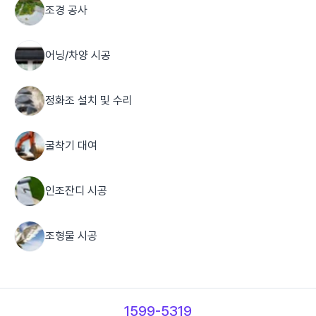
조경 공사
어닝/차양 시공
정화조 설치 및 수리
굴착기 대여
인조잔디 시공
조형물 시공
LED 제작
1599-5319