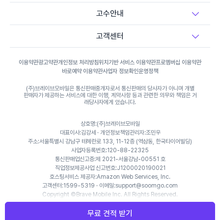
고수안내
고객센터
이용약관
광고약관
개인정보 처리방침
위치기반 서비스 이용약관
프로멤버십 이용약관
바로예약 이용약관
사업자 정보확인
운영정책
(주)브레이브모바일은 통신판매중개자로서 통신판매의 당사자가 아니며 개별
판매자가 제공하는 서비스에 대한 이행, 계약사항 등과 관련한 의무와 책임은 거
래당사자에게 있습니다.
상호명:(주)브레이브모바일
대표이사:김강세 · 개인정보책임관리자:조민우
주소:서울특별시 강남구 테헤란로 133, 11-12층 (역삼동, 한국타이어빌딩)
사업자등록번호:120-88-22325
통신판매업신고증:제 2021-서울강남-00551 호
직업정보제공사업 신고번호:J1200020190021
호스팅서비스 제공자:Amazon Web Services, Inc.
고객센터:1599-5319 · 이메일:support@soomgo.com
Copyright ©Brave Mobile Inc. All Rights Reserved.
무료 견적 받기