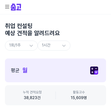
취업 컨설팅
예상 견적을 알려드려요
종
합
월
평균
가
격
정
보
누적 견적요청
활동고수
38,823
건
15,609
명