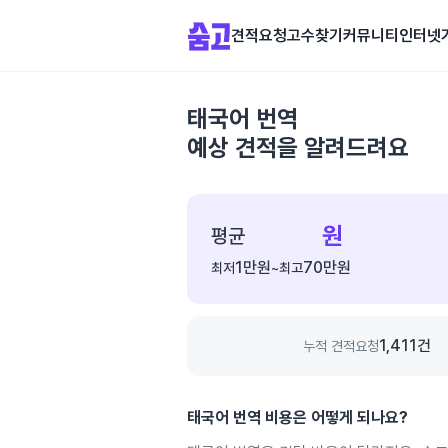
견적요청
고수찾기
커뮤니티
인터넷
태국어 번역
예상 견적을 알려드려요
종
합
원
평균
가
1만
원
70만
원
최저
~
최고
격
정
보
1,411
건
누적 견적요청
태국어 번역
비용은 어떻게 되나요?