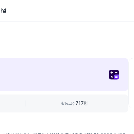
가입
717
명
활동고수