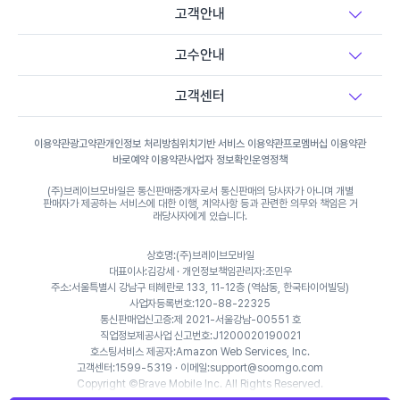
가전제품 청소
고객안내
고수안내
가구 청소
고객센터
소파 청소
이용약관
광고약관
개인정보 처리방침
위치기반 서비스 이용약관
프로멤버십 이용약관
바로예약 이용약관
사업자 정보확인
운영정책
침대/매트리스 청소
(주)브레이브모바일은 통신판매중개자로서 통신판매의 당사자가 아니며 개별
판매자가 제공하는 서비스에 대한 이행, 계약사항 등과 관련한 의무와 책임은 거
래당사자에게 있습니다.
카페트 청소
상호명:(주)브레이브모바일
대표이사:김강세 · 개인정보책임관리자:조민우
주소:서울특별시 강남구 테헤란로 133, 11-12층 (역삼동, 한국타이어빌딩)
사업자등록번호:120-88-22325
통신판매업신고증:제 2021-서울강남-00551 호
직업정보제공사업 신고번호:J1200020190021
호스팅서비스 제공자:Amazon Web Services, Inc.
고객센터:1599-5319 · 이메일:support@soomgo.com
Copyright ©Brave Mobile Inc. All Rights Reserved.