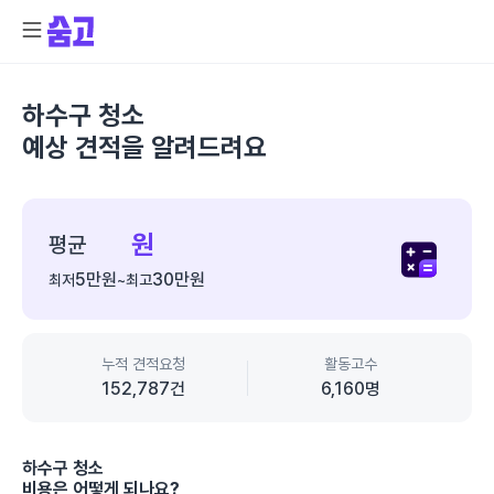
하수구 청소
예상 견적을 알려드려요
종
합
원
평균
가
5만
원
30만
원
최저
~
최고
격
정
보
누적 견적요청
활동고수
152,787
건
6,160
명
하수구 청소
비용은 어떻게 되나요?