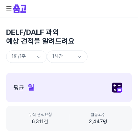
DELF/DALF 과외
예상 견적을 알려드려요
종
합
월
평균
가
격
정
보
누적 견적요청
활동고수
6,311
건
2,447
명