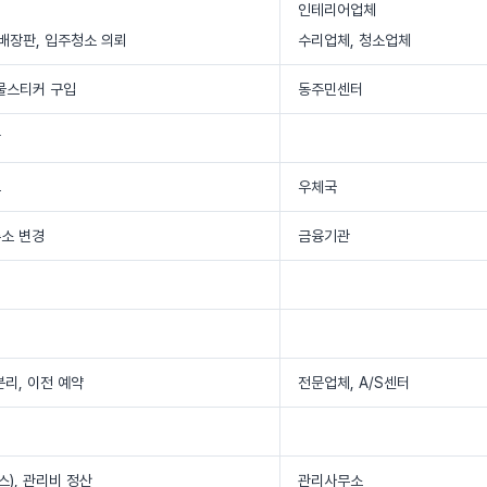
인테리어업체
도배장판, 입주청소 의뢰
수리업체, 청소업체
기물스티커 구입
동주민센터
상
고
우체국
주소 변경
금융기관
인
분리, 이전 예약
전문업체, A/S센터
스), 관리비 정산
관리사무소