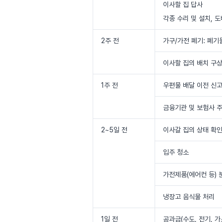
이사할 집 답사
각종 수리 및 설치, 
2주 전
가구/가전 폐기: 폐
이사할 집의 배치 구
1주 전
우편물 배달 이전 신
금융기관 및 보험사 
2~5일 전
이사갈 집의 상태 확
입주 청소
가전제품(에어컨 등) 
냉장고 음식물 처리
1일 전
공과금(수도, 전기, 가