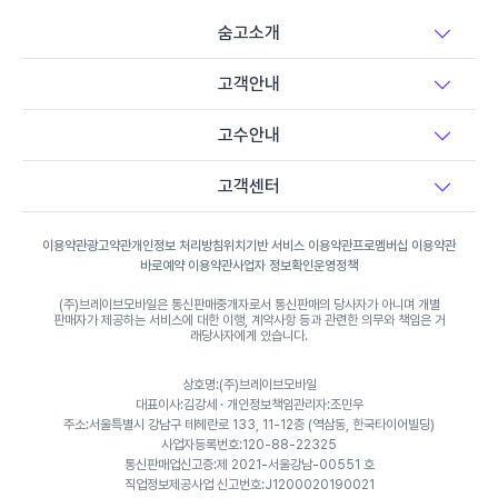
숨고소개
비닐하우스 시공
고객안내
고수안내
장애인 편의시설 설치
고객센터
체육시설/운동기구 설치
이용약관
광고약관
개인정보 처리방침
위치기반 서비스 이용약관
프로멤버십 이용약관
바로예약 이용약관
사업자 정보확인
운영정책
그물망 설치(안전망/스포츠망 등)
(주)브레이브모바일은 통신판매중개자로서 통신판매의 당사자가 아니며 개별
판매자가 제공하는 서비스에 대한 이행, 계약사항 등과 관련한 의무와 책임은 거
래당사자에게 있습니다.
주차시스템 설치(차단기/차량인식기 등)
상호명:(주)브레이브모바일
대표이사:김강세 · 개인정보책임관리자:조민우
주소:서울특별시 강남구 테헤란로 133, 11-12층 (역삼동, 한국타이어빌딩)
사업자등록번호:120-88-22325
통신판매업신고증:제 2021-서울강남-00551 호
직업정보제공사업 신고번호:J1200020190021