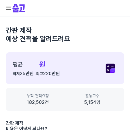
간판 제작
예상 견적을 알려드려요
종
합
원
평균
가
25만
원
220만
원
최저
~
최고
격
정
보
누적 견적요청
활동고수
182,502
건
5,154
명
간판 제작
비용은 어떻게 되나요?