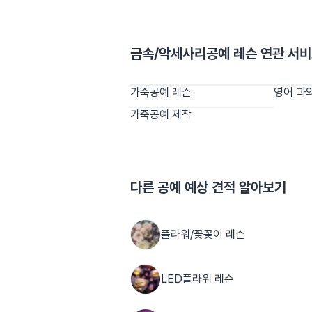
금속/악세사리공예 레슨
연관 서
가죽공예 레슨
영어 과
가죽공예 제작
다른
공예
예상 견적 알아보기
플라워/꽃꽂이 레슨
LED플라워 레슨