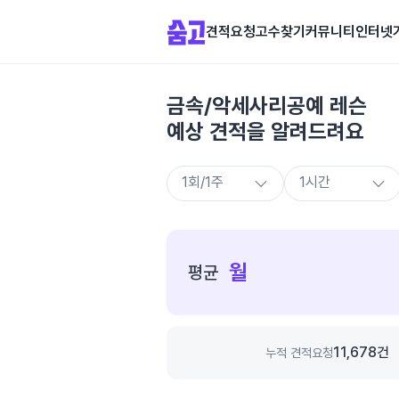
견적요청
고수찾기
커뮤니티
인터넷
금속/악세사리공예 레슨
예상 견적을 알려드려요
종
합
월
평균
가
격
정
보
11,678
건
누적 견적요청