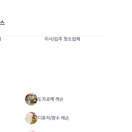
비스
외
이사/입주 청소업체
도자공예 레슨
디퓨저/향수 레슨