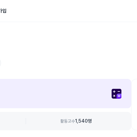
가입
1,540
명
활동고수