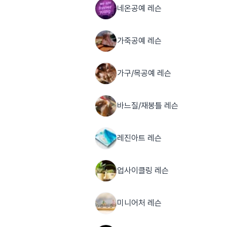
네온공예 레슨
가죽공예 레슨
가구/목공예 레슨
바느질/재봉틀 레슨
레진아트 레슨
업사이클링 레슨
미니어처 레슨