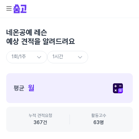
네온공예 레슨
예상 견적을 알려드려요
종
합
월
평균
가
격
정
보
누적 견적요청
활동고수
367
건
63
명