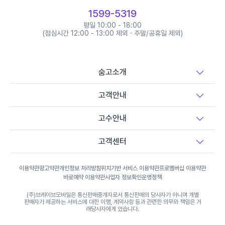
1599-5319
재즈댄스 레슨
평일 10:00 - 18:00
(점심시간 12:00 - 13:00 제외 · 주말/공휴일 제외)
줌바댄스 레슨
숨고소개
라인댄스 레슨
고객안내
고수안내
탭댄스 레슨
고객센터
플라멩코댄스 레슨
이용약관
광고약관
개인정보 처리방침
위치기반 서비스 이용약관
프로멤버십 이용약관
바로예약 이용약관
사업자 정보확인
운영정책
폴댄스 레슨
(주)브레이브모바일은 통신판매중개자로서 통신판매의 당사자가 아니며 개별
판매자가 제공하는 서비스에 대한 이행, 계약사항 등과 관련한 의무와 책임은 거
래당사자에게 있습니다.