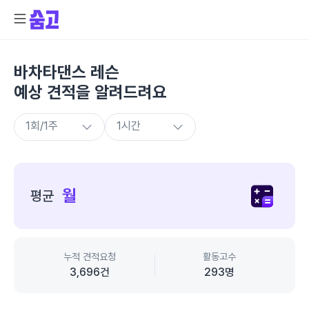
바차타댄스 레슨
예상 견적을 알려드려요
종
합
월
평균
가
격
정
보
누적 견적요청
활동고수
3,696
건
293
명