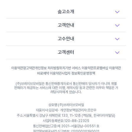
줌바댄스 레슨
숨고소개
라인댄스 레슨
고객안내
고수안내
탭댄스 레슨
고객센터
플라멩코댄스 레슨
이용약관
광고약관
개인정보 처리방침
위치기반 서비스 이용약관
프로멤버십 이용약관
바로예약 이용약관
사업자 정보확인
운영정책
폴댄스 레슨
(주)브레이브모바일은 통신판매중개자로서 통신판매의 당사자가 아니며 개별
판매자가 제공하는 서비스에 대한 이행, 계약사항 등과 관련한 의무와 책임은 거
래당사자에게 있습니다.
상호명:(주)브레이브모바일
대표이사:김강세 · 개인정보책임관리자:조민우
주소:서울특별시 강남구 테헤란로 133, 11-12층 (역삼동, 한국타이어빌딩)
사업자등록번호:120-88-22325
통신판매업신고증:제 2021-서울강남-00551 호
직업정보제공사업 신고번호:J1200020190021