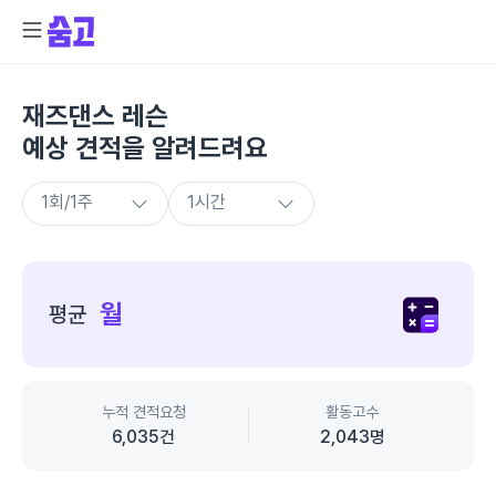
재즈댄스 레슨
예상 견적을 알려드려요
종
합
월
평균
가
격
정
보
누적 견적요청
활동고수
6,035
건
2,043
명