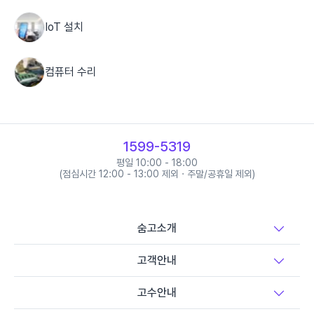
IoT 설치
컴퓨터 수리
조립PC 구매
1599-5319
아이폰 수리
평일 10:00 - 18:00
(점심시간 12:00 - 13:00 제외 · 주말/공휴일 제외)
알뜰폰/선불폰 개통
숨고소개
전동킥보드/전동휠 수리
고객안내
고수안내
휴대폰/태블릿/스마트기기 수리