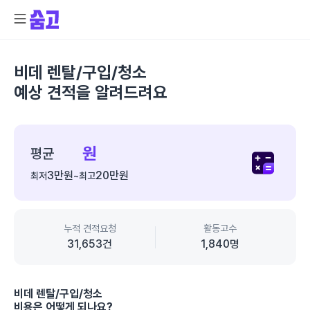
비데 렌탈/구입/청소
예상 견적을 알려드려요
종
합
원
평균
가
3만
원
20만
원
최저
~
최고
격
정
보
누적 견적요청
활동고수
31,653
건
1,840
명
비데 렌탈/구입/청소
비용은 어떻게 되나요?