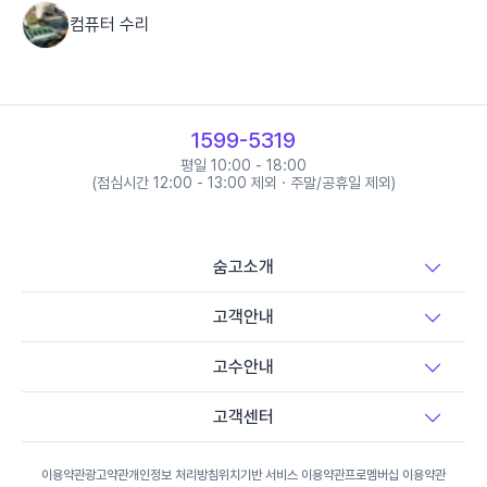
컴퓨터 수리
조립PC 구매
1599-5319
아이폰 수리
평일 10:00 - 18:00
(점심시간 12:00 - 13:00 제외 · 주말/공휴일 제외)
알뜰폰/선불폰 개통
숨고소개
전동킥보드/전동휠 수리
고객안내
고수안내
휴대폰/태블릿/스마트기기 수리
고객센터
이용약관
광고약관
개인정보 처리방침
위치기반 서비스 이용약관
프로멤버십 이용약관