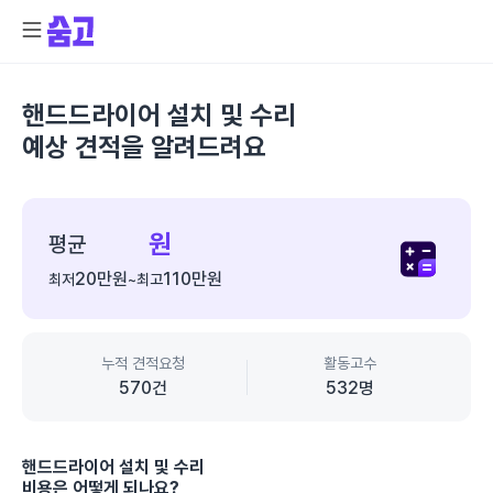
핸드드라이어 설치 및 수리
예상 견적을 알려드려요
종
합
원
평균
가
20만
원
110만
원
최저
~
최고
격
정
보
누적 견적요청
활동고수
570
건
532
명
핸드드라이어 설치 및 수리
비용은 어떻게 되나요?