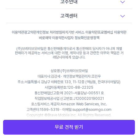
고수안내
고보라이트 제작 및 설치
고객센터
명함 인쇄
이용약관
광고약관
개인정보 처리방침
위치기반 서비스 이용약관
프로멤버십 이용약관
바로예약 이용약관
사업자 정보확인
운영정책
포스터/전단지 인쇄
(주)브레이브모바일은 통신판매중개자로서 통신판매의 당사자가 아니며 개별
판매자가 제공하는 서비스에 대한 이행, 계약사항 등과 관련한 의무와 책임은 거
래당사자에게 있습니다.
출판
상호명:(주)브레이브모바일
대표이사:김강세 · 개인정보책임관리자:조민우
주소:서울특별시 강남구 테헤란로 133, 11-12층 (역삼동, 한국타이어빌딩)
사업자등록번호:120-88-22325
통신판매업신고증:제 2021-서울강남-00551 호
직업정보제공사업 신고번호:J1200020190021
호스팅서비스 제공자:Amazon Web Services, Inc.
고객센터:1599-5319 · 이메일:support@soomgo.com
Copyright ©Brave Mobile Inc. All Rights Reserved.
무료 견적 받기