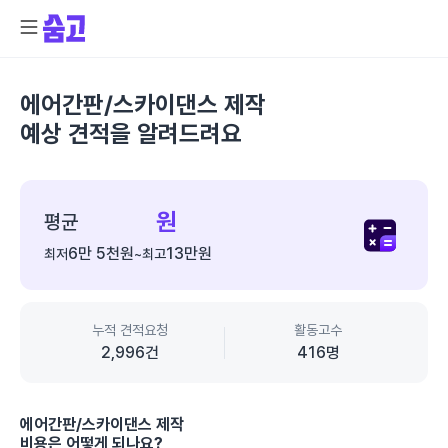
에어간판/스카이댄스 제작
예상 견적을 알려드려요
종
합
원
평균
가
6만 5천
원
13만
원
최저
~
최고
격
정
보
누적 견적요청
활동고수
2,996
건
416
명
에어간판/스카이댄스 제작
비용은 어떻게 되나요?