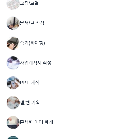
교정/교열
문서/글 작성
속기(타이핑)
사업계획서 작성
PPT 제작
앱/웹 기획
문서/데이터 파쇄