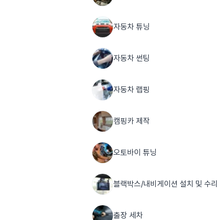
자동차 튜닝
자동차 썬팅
자동차 랩핑
캠핑카 제작
오토바이 튜닝
블랙박스/내비게이션 설치 및 수리
출장 세차