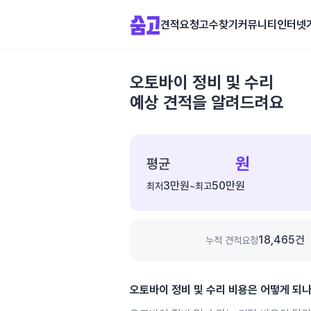
견적요청
고수찾기
커뮤니티
인터넷
오토바이 정비 및 수리
예상 견적을 알려드려요
종
합
원
평균
가
3만
원
50만
원
최저
~
최고
격
정
보
18,465
건
누적 견적요청
오토바이 정비 및 수리
비용은 어떻게 되