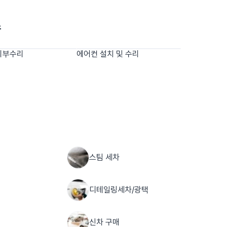
스
외부수리
에어컨 설치 및 수리
스팀 세차
디테일링세차/광택
신차 구매