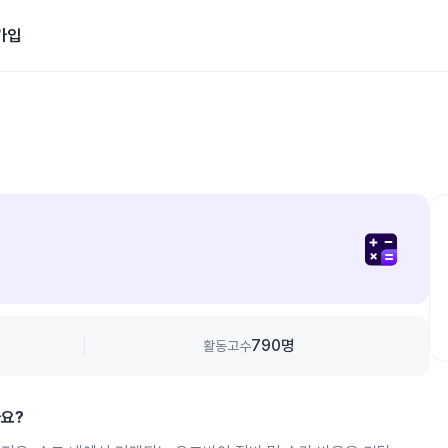
가입
790
명
활동고수
나요?