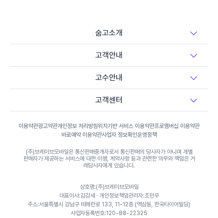
아쟁 레슨
숨고소개
고객안내
고수안내
고객센터
이용약관
광고약관
개인정보 처리방침
위치기반 서비스 이용약관
프로멤버십 이용약관
바로예약 이용약관
사업자 정보확인
운영정책
(주)브레이브모바일은 통신판매중개자로서 통신판매의 당사자가 아니며 개별
판매자가 제공하는 서비스에 대한 이행, 계약사항 등과 관련한 의무와 책임은 거
래당사자에게 있습니다.
상호명:(주)브레이브모바일
대표이사:김강세 · 개인정보책임관리자:조민우
주소:서울특별시 강남구 테헤란로 133, 11-12층 (역삼동, 한국타이어빌딩)
사업자등록번호:120-88-22325