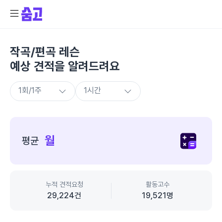
작곡/편곡 레슨
예상 견적을 알려드려요
종
합
월
평균
가
격
정
보
누적 견적요청
활동고수
29,224
건
19,521
명