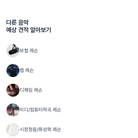
다른
음악
예상 견적 알아보기
보컬 레슨
랩 레슨
디제잉 레슨
미디/컴퓨터작곡 레슨
시창청음/화성학 레슨