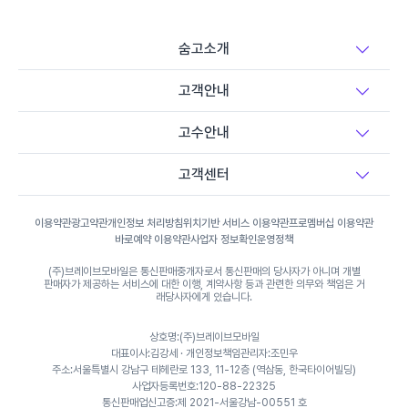
도배장판 시공
숨고소개
인테리어필름 시공
고객안내
고수안내
페인트 시공
고객센터
아트월 시공
이용약관
광고약관
개인정보 처리방침
위치기반 서비스 이용약관
프로멤버십 이용약관
바로예약 이용약관
사업자 정보확인
운영정책
타일 시공
(주)브레이브모바일은 통신판매중개자로서 통신판매의 당사자가 아니며 개별
판매자가 제공하는 서비스에 대한 이행, 계약사항 등과 관련한 의무와 책임은 거
래당사자에게 있습니다.
나노코팅 시공
상호명:(주)브레이브모바일
대표이사:김강세 · 개인정보책임관리자:조민우
주소:서울특별시 강남구 테헤란로 133, 11-12층 (역삼동, 한국타이어빌딩)
사업자등록번호:120-88-22325
통신판매업신고증:제 2021-서울강남-00551 호