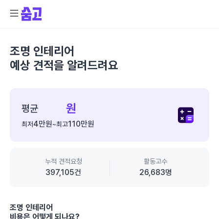
조명 인테리어
예상 견적을 알려드려요
종
합
원
평균
가
4만
원
110만
원
최저
~
최고
격
정
보
누적 견적요청
활동고수
397,105
건
26,683
명
조명 인테리어
비용은 어떻게 되나요?