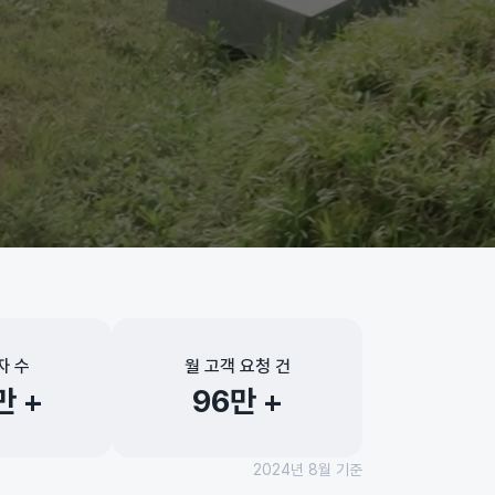
자 수
월 고객 요청 건
만 +
96만 +
2024년 8월
기준