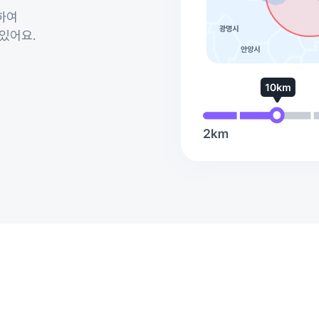
여

있어요.